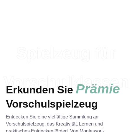
fördert.
Spielzeug für
Vorschulklassen
Prämie
Erkunden Sie
Vorschulspielzeug
Entdecken Sie eine vielfältige Sammlung an
Vorschulspielzeug, das Kreativität, Lernen und
praktisches Entdecken fördert. Von Montessori-