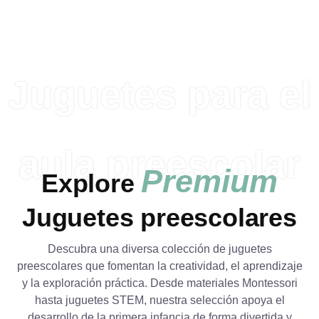
Juguetes para el
aula preescolar
Premium
Explore
Juguetes preescolares
Descubra una diversa colección de juguetes
preescolares que fomentan la creatividad, el aprendizaje
y la exploración práctica. Desde materiales Montessori
hasta juguetes STEM, nuestra selección apoya el
desarrollo de la primera infancia de forma divertida y