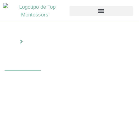
Inicio
Juguetes preescolares
Juguetes preescolares
Explora juguetes preescolares de alta calidad
diseñados para preescolares y centros de
aprendizaje temprano. Nuestra colección incluye
materiales Montessori, sets de juego de rol y
juguetes sensoriales que fomentan la creatividad,
las habilidades cognitivas y el aprendizaje
práctico en aulas atractivas.