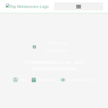
Leitfaden für die
Kindererziehung
Frühkindliche Lese- und
Schreibkompetenz
Nick
28/03/2025
Post Views: 6.720