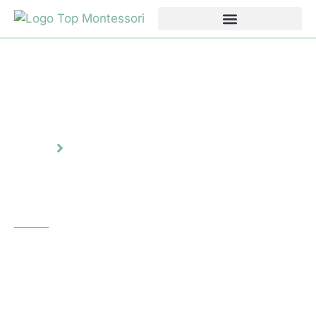
Accueil
Nous contacter
Nous contacter
Découvrez les dernières nouveautés en matière
d'éducation préscolaire, de conception
innovante des salles de classe, de mobilier et de
jouets de qualité supérieure avec TOP