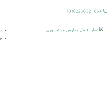
+86 13102260321
م
ب
قا