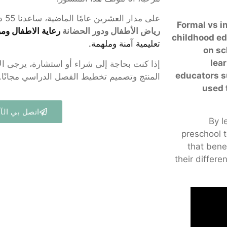
على مدار العشرين عامًا الماضية، ساعدنا 55 دولة وأكثر من 2000 عميل، مثل
Formal vs i
رياض الأطفال ودور الحضانة
رعاية الاطفال
ومرا
childhood ed
تعليمية آمنة وملهمة.
on sc
lea
إذا كنت بحاجة إلى شراء أو استشارة، يرجى ال
educators s
المنتج وتصميم تخطيط الفصل الدراسي مجانًا.
used 
اتصل بي الآ
By l
preschool 
that benef
their differe