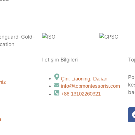
İletişim Bilgileri
To
Po
Çin, Liaoning, Dalian
miz
ke
info@topmontessoris.com
ba
+86 13102260321
n