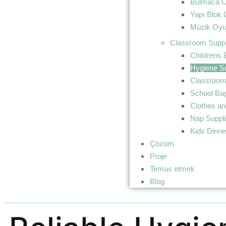
Bulmaca O
Yapı Blok 
Müzik Oyu
Classroom Suppl
Childrens
Hygiene Su
Classroom
School Ba
Clothes an
Nap Suppl
Kids Dinn
Çözüm
Proje
Temas etmek
Blog