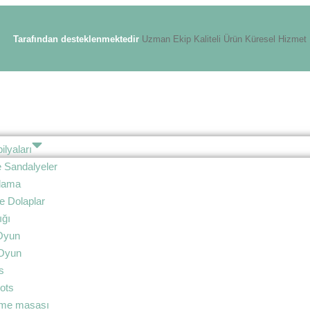
Tarafından desteklenmektedir
Uzman Ekip
Kaliteli Ürün
Küresel Hizmet
lyaları
 Sandalyeler
olama
e Dolaplar
ığı
Oyun
Oyun
s
ots
irme masası