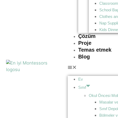
Classroom
School Ba
Clothes an
Nap Suppl
Kids Dinn
Çözüm
Proje
Temas etmek
Blog
Ev
Sınıf
Okul Öncesi Mobi
Masalar ve
Sınıf Dep
Bölmeler v