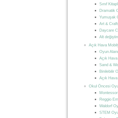
Sınıf Kitapl
Dramatik 
Yumuşak 
Art & Craft
Daycare C
Alt değişt
Açık Hava Mobily
Oyun Alanı
Açık Hava 
Sand & Wa
Binilebilir
Açık Hava
Okul Öncesi Oyu
Montessori
Reggio Emi
Waldorf Oy
STEM Oyun