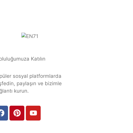
pluluğumuza Katılın
püler sosyal platformlarda
şfedin, paylaşın ve bizimle
ğlantı kurun.