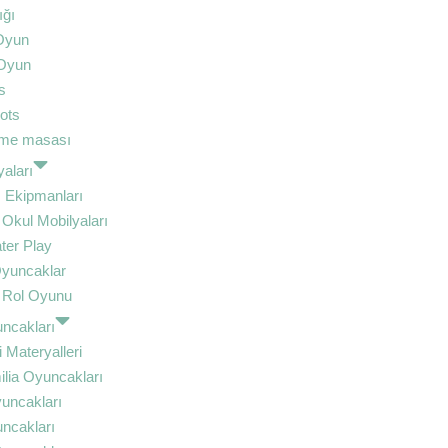
ığı
Oyun
Oyun
s
ots
irme masası
aları
 Ekipmanları
Okul Mobilyaları
ter Play
 Oyuncaklar
 Rol Oyunu
ncakları
 Materyalleri
lia Oyuncakları
uncakları
cakları