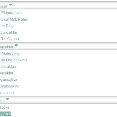
aları
 Ekipmanları
Okul Mobilyaları
ter Play
 Oyuncaklar
 Rol Oyunu
ncakları
 Materyalleri
lia Oyuncakları
uncakları
cakları
yuncakları
Oyuncakları
ncakları
ies
 Books
pplies