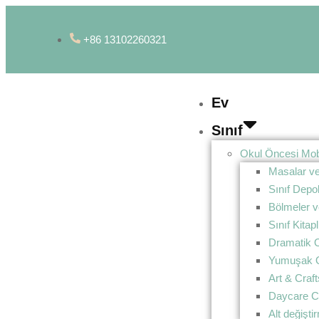
+86 13102260321
Ev
Sınıf
Okul Öncesi Mobi
Masalar ve
Sınıf Dep
Bölmeler v
Sınıf Kitapl
Dramatik 
Yumuşak 
Art & Craft
Daycare C
Alt değişt