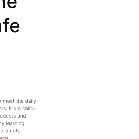
ne
afe
o meet the daily
rs. From child-
roducts and
hy learning
, promote
rds.