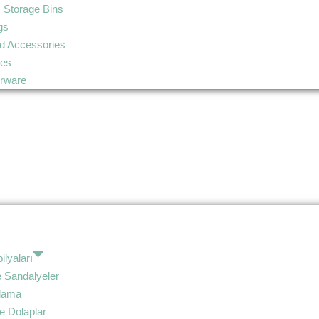
 Storage Bins
gs
d Accessories
ies
erware
lyaları
 Sandalyeler
olama
e Dolaplar