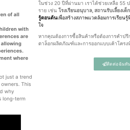
ในช่วง 20 ปีที่ผ่านมา เราได้ช่วยเหลือ 5
ราย เช่น
โรงเรียนอนุบาล, สถานรับเลี้ยงเด็
n of all
รู้ตอนต้น
เพื่อสร้างสภาพแวดล้อมการเรียนรู
ใจ
hildren with
ferences are
หากคุณต้องการซื้อสินค้าหรือต้องการคำปรึ
 allowing
ตาล็อกผลิตภัณฑ์และการออกแบบเค้าโครงห้
periences.
nment where
ติดต่อฉันทัน
t just a trend
l owners. This
and why
’s long-term