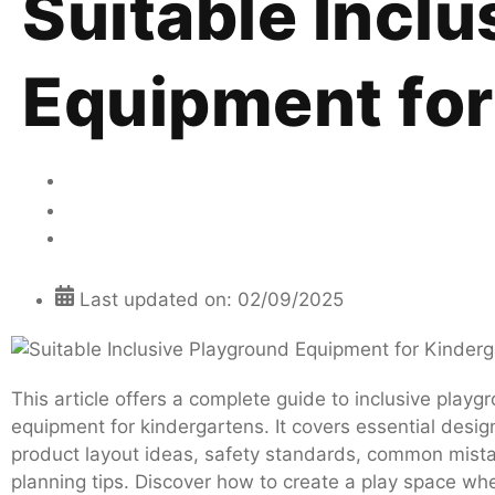
Suitable Incl
Equipment for
Last updated on: 02/09/2025
This article offers a complete guide to inclusive playg
equipment for kindergartens. It covers essential design
product layout ideas, safety standards, common mist
planning tips. Discover how to create a play space whe