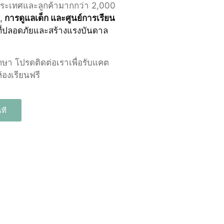
5 ประเทศและลูกค้ามากกว่า 2,000
ก,
การดูแลเด็ก
และศูนย์การเรียน
้ที่ปลอดภัยและสร้างแรงบันดาล
กษา โปรดติดต่อเราเพื่อรับแคต
องเรียนฟรี
ที