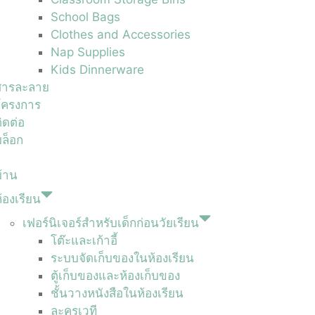
School Bags
Clothes and Accessories
Nap Supplies
Kids Dinnerware
สารละลาย
โครงการ
ิดต่อ
บล็อก
บ้าน
้องเรียน
เฟอร์นิเจอร์สำหรับเด็กก่อนวัยเรียน
โต๊ะและเก้าอี้
ระบบจัดเก็บของในห้องเรียน
ตู้เก็บของและห้องเก็บของ
ชั้นวางหนังสือในห้องเรียน
ละครเวที