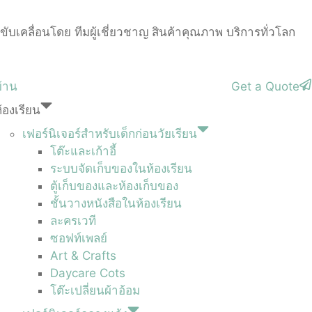
ขับเคลื่อนโดย
ทีมผู้เชี่ยวชาญ
สินค้าคุณภาพ
บริการทั่วโลก
บ้าน
Get a Quote
้องเรียน
เฟอร์นิเจอร์สำหรับเด็กก่อนวัยเรียน
โต๊ะและเก้าอี้
ระบบจัดเก็บของในห้องเรียน
ตู้เก็บของและห้องเก็บของ
ชั้นวางหนังสือในห้องเรียน
ละครเวที
ซอฟท์เพลย์
Art & Crafts
Daycare Cots
โต๊ะเปลี่ยนผ้าอ้อม