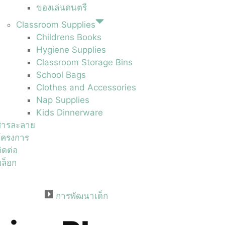
ของเล่นดนตรี
Classroom Supplies
Childrens Books
Hygiene Supplies
Classroom Storage Bins
School Bags
Clothes and Accessories
Nap Supplies
Kids Dinnerware
สารละลาย
โครงการ
ิดต่อ
บล็อก
การพัฒนาเด็ก