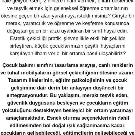
hale geliyor. Genç zihinlere ilham vermek, onları beslemek
ve teşvik etmek için geleneksel öğrenme ortamlarının
ötesine geçen bir alan yaratmaya istekli misiniz? Girişte bir
merak, yaratıcılık ve öğrenme ve keşfetme konusunda
doğuştan gelen bir arzu uyandıran bir sınıf hayal edin.
Estetik çekiciliği pratik işlevsellikle etkili bir şekilde
birleştiren, küçük çocuklarımızın çeşitli ihtiyaçlarını
karşılayan ilham verici bir ortama nasıl ulaşabiliriz?
Çocuk bakımı sınıfını tasarlama arayışı, canlı renklerin
ve tuhaf mobilyaların görsel çekiciliğinin ötesine uzanır.
Tasarım ilkelerinin, eğitim psikolojisinin ve çocuk
gelişimine dair derin bir anlayışın düşünceli bir
entegrasyonudur. Bu yaklaşım, merakı teşvik eden,
güvenlik duygusunu besleyen ve çocukların eğitim
yolculuğunu destekleyen besleyici bir ortam yaratmayı
amaçlamaktadır. Esnek oturma seçeneklerinin dahil
edilmesinden bol doğal ışık sağlanmasına kadar,
çocukların gelişebileceği, eğitimcilerin gelişebileceği ve