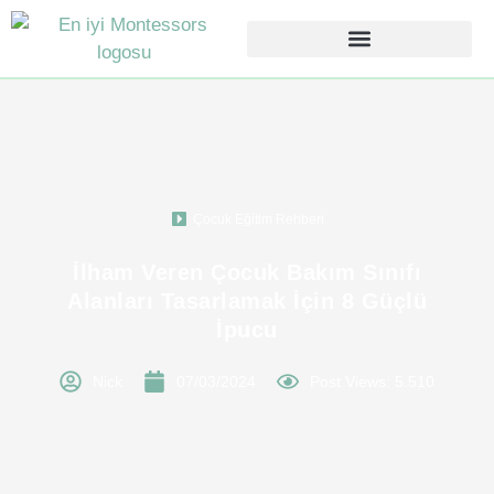
Çocuk Eğitim Rehberi
İlham Veren Çocuk Bakım Sınıfı
Alanları Tasarlamak İçin 8 Güçlü
İpucu
Nick
07/03/2024
Post Views: 5.510